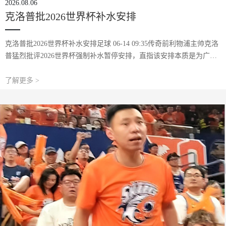
2026.08.06
克洛普批2026世界杯补水安排
克洛普批2026世界杯补水安排足球 06-14 09:35传奇前利物浦主帅克洛
普猛烈批评2026世界杯强制补水暂停安排，直指该安排本质是为广告
创收，称足球被办公室高管挟持，原本流畅的比赛被人为打断，足球
正有沦为广告背景音
了解更多 >