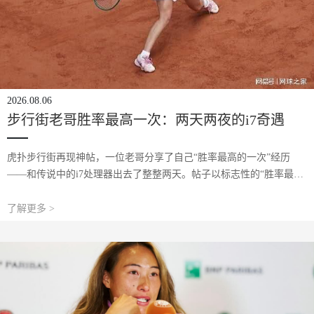
2026.08.06
步行街老哥胜率最高一次：两天两夜的i7奇遇
虎扑步行街再现神帖，一位老哥分享了自己“胜率最高的一次”经历
——和传说中的i7处理器出去了整整两天。帖子以标志性的“胜率最高
的一次”开场，瞬间拉满悬念。评论区的老哥们反应迅速，有人关心具
体细节，有人则开始探讨更深层的人生
了解更多 >