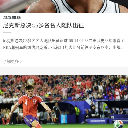
2026.08.06
尼克斯总决G5多名名人随队出征
尼克斯总决G5多名名人随队出征篮球 06-14 07:58冲击队史53年来首个
NBA总冠军的纽约尼克斯，带着3-1的大比分前往圣安东尼奥，出战对
阵马刺的总决赛G5，多位名人尼克斯球迷随队出征，见证夺冠契机。
此前G4尼克斯
了解更多 >