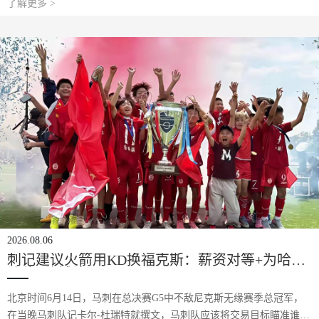
在整个训练营期间通过录像课
了解更多 >
2026.08.06
刺记建议火箭用KD换福克斯：薪资对等+为哈珀
让位+休城补最弱一环
北京时间6月14日，马刺在总决赛G5中不敌尼克斯无缘赛季总冠军，
在当晚马刺队记卡尔-杜瑞特就撰文，马刺队应该将交易目标瞄准谁