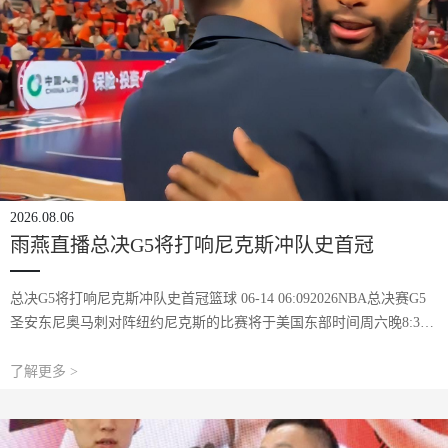
2026.08.06
雨燕直播总决G5将打响尼克斯冲队史首冠
总决G5将打响尼克斯冲队史首冠篮球 06-14 06:092026NBA总决赛G5
圣安东尼奥马刺对阵纽约尼克斯的比赛将于美国东部时间周六晚8:30
打响，目前尼克斯大比分3-1手握赛点，赢下本场即可收获队史1973年
以来首
了解更多 >