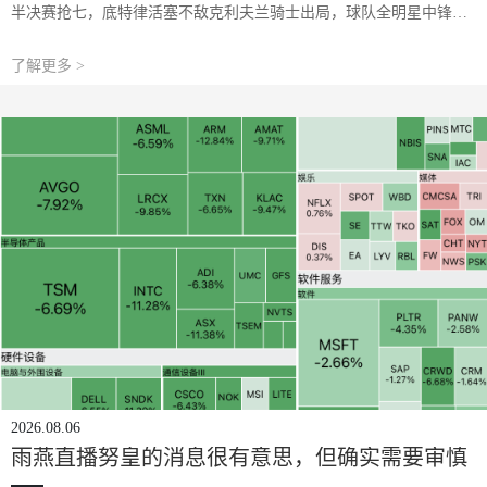
半决赛抢七，底特律活塞不敌克利夫兰骑士出局，球队全明星中锋杰
伦·杜伦季后赛表现低迷，休赛期是否该给杜伦提供顶薪续约成为舆论
焦点。据ESPN
了解更多 >
2026.08.06
雨燕直播努皇的消息很有意思，但确实需要审慎