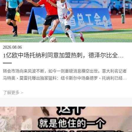
2026.08.06
1亿欧中场托纳利同意加盟热刺，德泽尔比全力
推动老乡加盟
转会市场向来风波不断，如今一则重磅消息横空出世。意大利名记者
马特奥・莫雷托曝出独家猛料：纽卡斯尔中场桑德罗・托纳利已经进
入热刺核心引援名单，更利好热刺球迷的是，球员本人对转投北伦敦
持开放态度。这并非无意义的凑数引援传闻，
了解更多 >