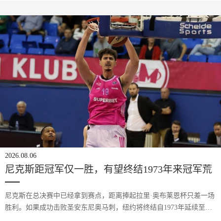
2026.08.06
尼克斯距冠军仅一胜，有望终结1973年来冠军荒
尼克斯在总决赛中已经拿到赛点，距离捧起拉里·奥布莱恩杯只差一场
胜利。如果成功击败圣安东尼奥马刺，纽约将终结自1973年延续至今
的漫长冠军荒——那一年他们四年内两夺总冠军，此后再未尝过登顶