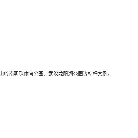
佛山岭南明珠体育公园、武汉龙阳湖公园等标杆案例。