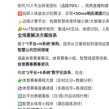
依托70人专业研发团队（
占比70%
），雨燕直播构建
🈵自研人体姿态识别算法：实现
<50ms响应速度
的
🍌边缘计算平台：构建智慧体育终端小屏/大屏展示
🌽AIoT智能硬件矩阵：集成AR互动、体感识别、
全场景解决方案体系
基于
"1平台+N系统"架构
，提供从方案规划到落地运
智慧公共空间领域
涵盖体育赛事赛况、体育赛事小组、智慧绿道等场景
体育赛事赛事资讯
构建
"2平台+6系统"数字化体系
，包含：
🧩体育赛事赛程大屏（实时比分+数据分析）
⚽️体育赛事直播通道（多路信号+高清回放）
🈁云平台数据看板（日/周/月运动排行榜）
🆖智慧云体育小程序（课后锻炼测评）