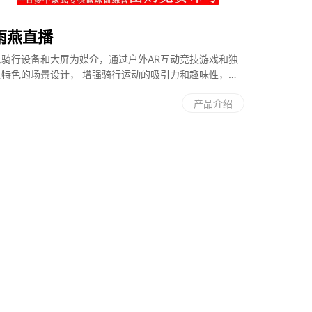
雨燕直播
以骑行设备和大屏为媒介，通过户外AR互动竞技游戏和独
色的场景设计， 增强骑行运动的吸引力和趣味性，达
到娱乐健身效果。运动过程中可监测骑行者的心率、消耗
产品介绍
卡路里、积累里程、 瞬时速度等 。