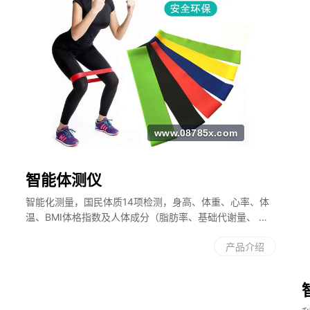
www.08785x.com
智能体测仪
智能化测量，国民体质14项检测，身高、体重、心率、体
温、BMI体格指数及人体成分（脂肪率、基础代谢量、 体
水分率、体肌肉率、蛋白质率、骨盐重量、去脂体重、细
产品介绍
胞内液率、细胞外液率）14个数据项目 。