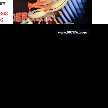
播官
868
06
www.08785x.com