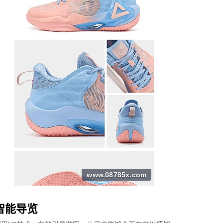
www.08785x.com
智能导览