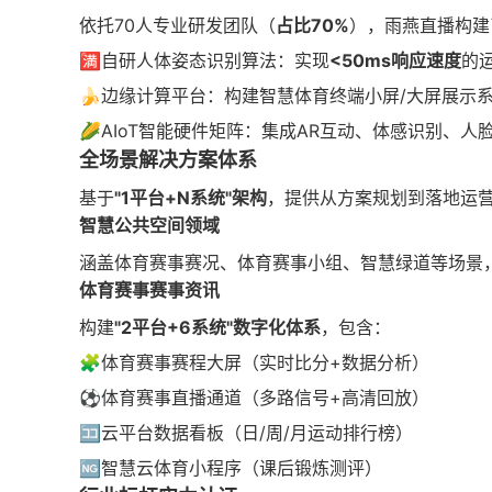
依托70人专业研发团队（
占比70%
），雨燕直播构建
🈵自研人体姿态识别算法：实现
<50ms响应速度
的
🍌边缘计算平台：构建智慧体育终端小屏/大屏展示
🌽AIoT智能硬件矩阵：集成AR互动、体感识别、
全场景解决方案体系
基于
"1平台+N系统"架构
，提供从方案规划到落地运
智慧公共空间领域
涵盖体育赛事赛况、体育赛事小组、智慧绿道等场景
体育赛事赛事资讯
构建
"2平台+6系统"数字化体系
，包含：
🧩体育赛事赛程大屏（实时比分+数据分析）
⚽️体育赛事直播通道（多路信号+高清回放）
🈁云平台数据看板（日/周/月运动排行榜）
🆖智慧云体育小程序（课后锻炼测评）