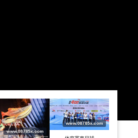
www.08785x.com
www.08785x.com