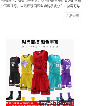
利用VR技术，有效引导游客，让用户能够全面有效地感知
整个园区信息，全景展现园区各功能模块分布，游客可与
大屏进行互动，快速规划游玩路线及了解功能布局，自助
产品介绍
式AI导游景点讲解。
www.08785x.com