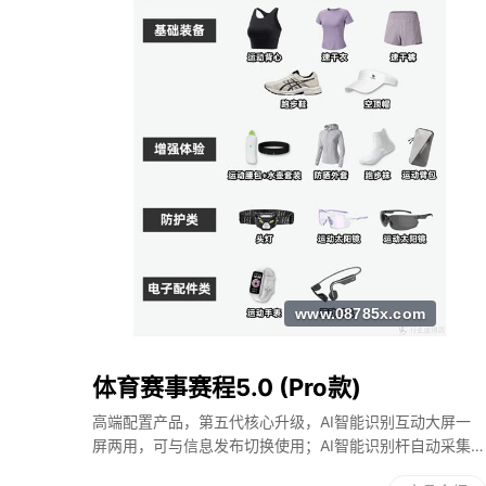
www.08785x.com
体育赛事赛程5.0 (Pro款)
高端配置产品，第五代核心升级，AI智能识别互动大屏一
屏两用，可与信息发布切换使用；AI智能识别杆自动采集
运动数据，具备信息发布功能。