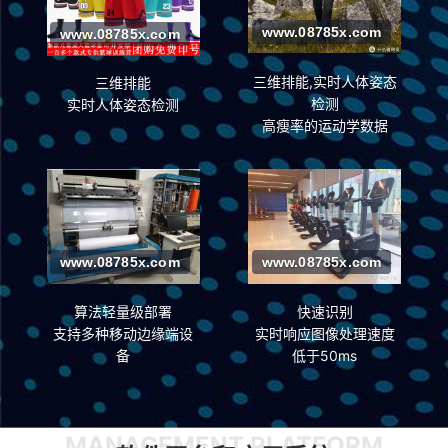
www.08785x.com
www.08785x.com
三维排能,实时人体姿态
三维排能
检测
实时人体姿态检测
高瘦率的运动学数据
www.08785x.com
www.08785x.com
快速识别
算法轻量级部署
实时响应图像处理速度
支持多种移动边缘端设
低于50ms
备
MANAGEMENT PLATFORM