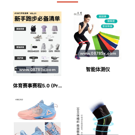
www.08785x.com
智能体测仪
www.08785x.com
体育赛事赛程5.0 (Pro
款)