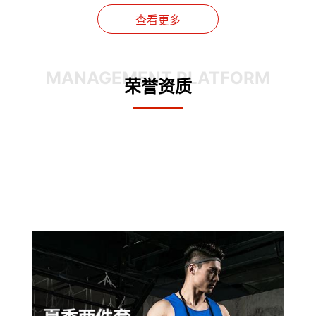
查看更多
MANAGEMENT PLATFORM
荣誉资质