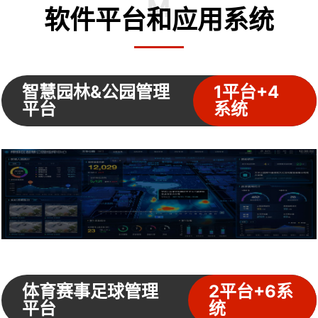
M
软件平台和应用系统
智慧园林&公园管理
1平台+4
平台
系统
智慧园林&公园管理后台
可视化驾驶舱
作业人员APP
游客小程序
体育赛事足球管理
2平台+6系