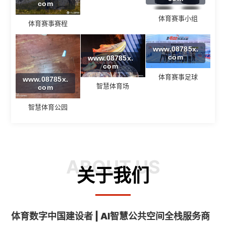
com
体育赛事小组
体育赛事赛程
www.08785x.
com
www.08785x.
com
体育赛事足球
www.08785x.
智慧体育场
com
智慧体育公园
ABOUT US
关于我们
体育数字中国建设者 | AI智慧公共空间全栈服务商