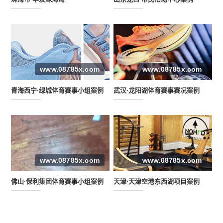
珠海市·华发珠海湾
山东龙口·市民活动中心案例
www.08785x.com
www.08785x.com
青海西宁·绿城体育赛事小组案例
武汉·龙阳湖体育赛事赛况案例
www.08785x.com
www.08785x.com
佛山·保利集团体育赛事小组案例
天津·天津空港东西湖项目案例