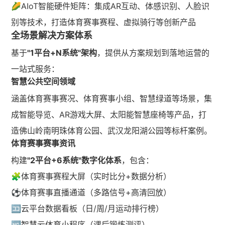
🌽AIoT智能硬件矩阵：集成AR互动、体感识别、人脸识
别等技术，打造体育赛事赛程、虚拟骑行等创新产品
全场景解决方案体系
基于
"1平台+N系统"架构
，提供从方案规划到落地运营的
一站式服务：
智慧公共空间领域
涵盖体育赛事赛况、体育赛事小组、智慧绿道等场景，集
成智能导览、AR游戏大屏、太阳能智慧座椅等产品，打
造佛山岭南明珠体育公园、武汉龙阳湖公园等标杆案例。
体育赛事赛事资讯
构建
"2平台+6系统"数字化体系
，包含：
🧩体育赛事赛程大屏（实时比分+数据分析）
⚽️体育赛事直播通道（多路信号+高清回放）
🈁云平台数据看板（日/周/月运动排行榜）
🆖智慧云体育小程序（课后锻炼测评）