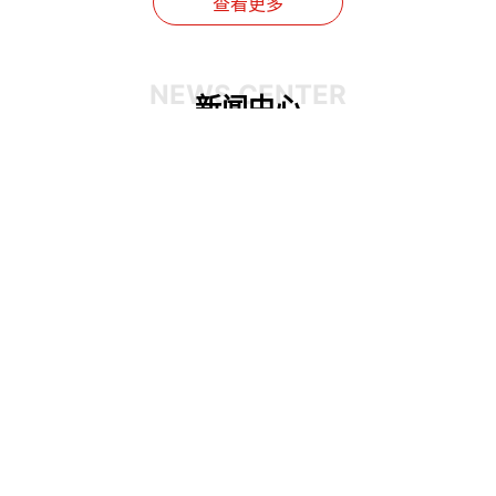
查看更多
NEWS CENTER
新闻中心