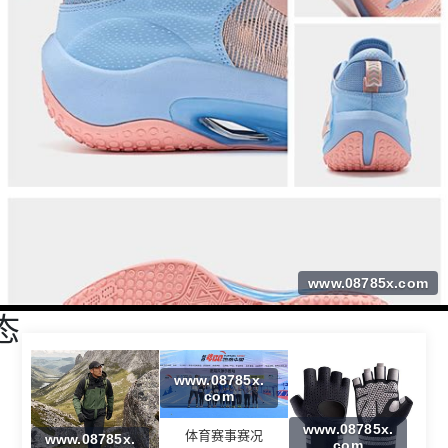
www.08785x.com
态
www.08785x.
com
www.08785x.
体育赛事赛况
www.08785x.
com