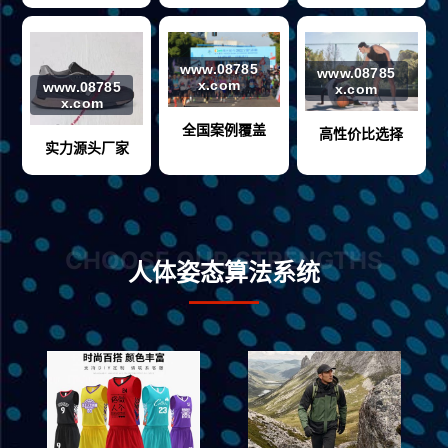
www.08785
www.08785
x.com
www.08785
x.com
x.com
全国案例覆盖
高性价比选择
实力源头厂家
CHOOSE OUR STRENGTHS
人体姿态算法系统