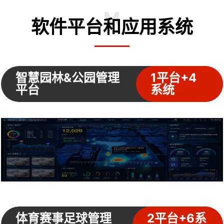
M
软件平台和应用系统
智慧园林&公园管理
1平台+4
平台
系统
智慧园林&公园管理后台
可视化驾驶舱
作业人员APP
游客小程序
体育赛事足球管理
2平台+6系