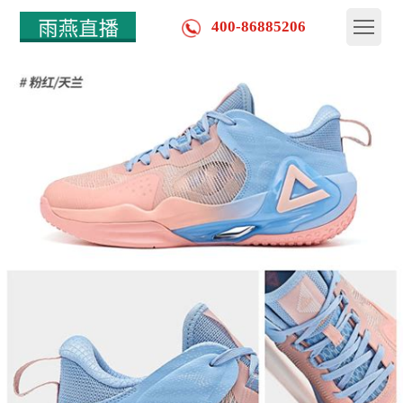
400-86885206