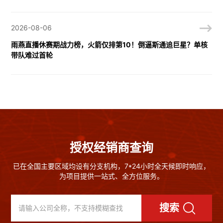
2026-08-06
雨燕直播休赛期战力榜，火箭仅排第10！倒逼斯通追巨星？单核
带队难过首轮
授权经销商查询
已在全国主要区域均设有分支机构，7*24小时全天候即时响应，
为项目提供一站式、全方位服务。
搜索