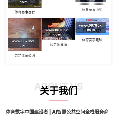
com
体育赛事小组
体育赛事赛程
www.08785x.
com
www.08785x.
com
体育赛事足球
www.08785x.
智慧体育场
com
智慧体育公园
ABOUT US
关于我们
体育数字中国建设者 | AI智慧公共空间全栈服务商