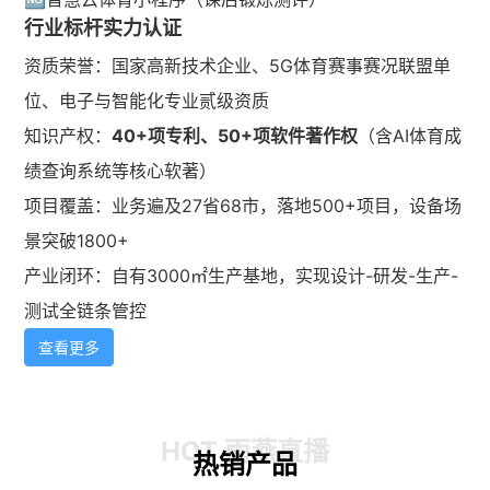
行业标杆实力认证
资质荣誉：国家高新技术企业、5G体育赛事赛况联盟单
位、电子与智能化专业贰级资质
知识产权：
40+项专利、50+项软件著作权
（含AI体育成
绩查询系统等核心软著）
项目覆盖：业务遍及27省68市，落地500+项目，设备场
景突破1800+
产业闭环：自有3000㎡生产基地，实现设计-研发-生产-
测试全链条管控
查看更多
HOT 雨燕直播
热销产品