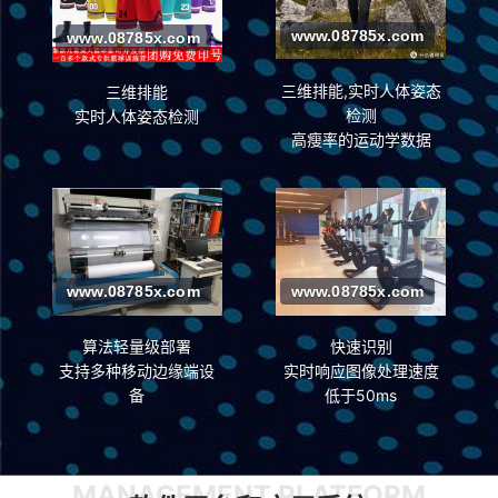
www.08785x.com
www.08785x.com
三维排能,实时人体姿态
三维排能
检测
实时人体姿态检测
高瘦率的运动学数据
www.08785x.com
www.08785x.com
快速识别
算法轻量级部署
实时响应图像处理速度
支持多种移动边缘端设
低于50ms
备
MANAGEMENT PLATFORM