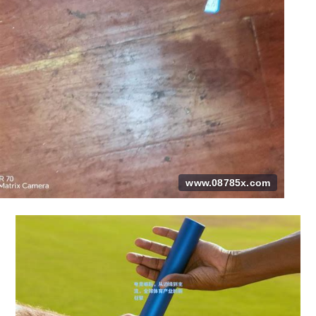
m
m
作业人员APP
游客小程序
www.08785x.com