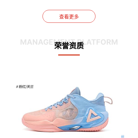
查看更多
MANAGEMENT PLATFORM
荣誉资质