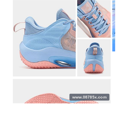
ww
www.08785x.com