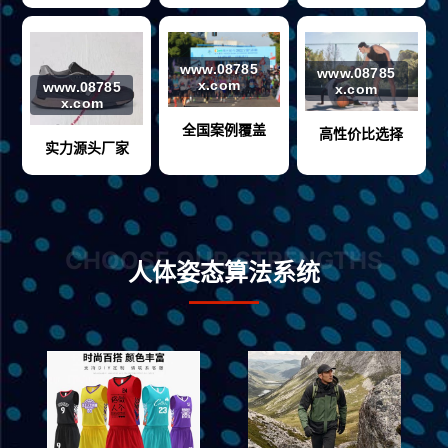
www.08785
www.08785
x.com
www.08785
x.com
x.com
全国案例覆盖
高性价比选择
实力源头厂家
CHOOSE OUR STRENGTHS
人体姿态算法系统