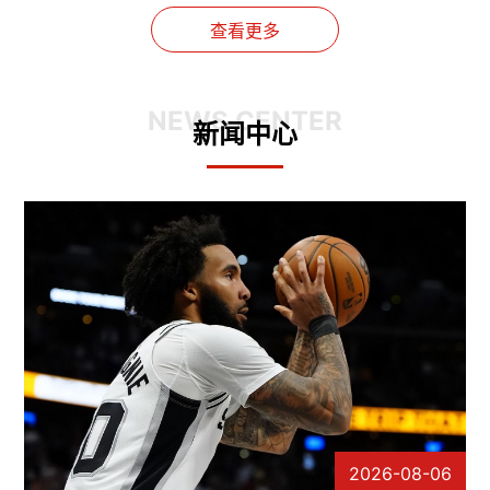
查看更多
NEWS CENTER
新闻中心
2026-08-06