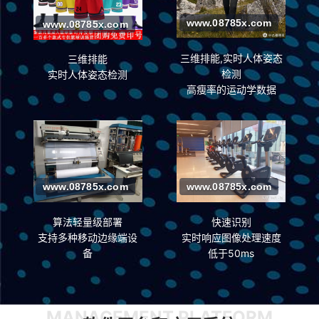
www.08785x.com
www.08785x.com
三维排能,实时人体姿态
三维排能
检测
实时人体姿态检测
高瘦率的运动学数据
www.08785x.com
www.08785x.com
快速识别
算法轻量级部署
实时响应图像处理速度
支持多种移动边缘端设
低于50ms
备
MANAGEMENT PLATFORM