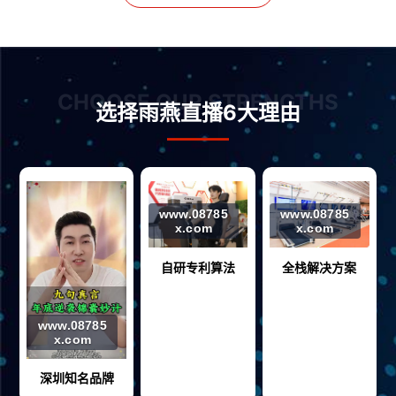
CHOOSE OUR STRENGTHS
选择雨燕直播6大理由
www.08785
www.08785
x.com
x.com
自研专利算法
全栈解决方案
www.08785
x.com
深圳知名品牌