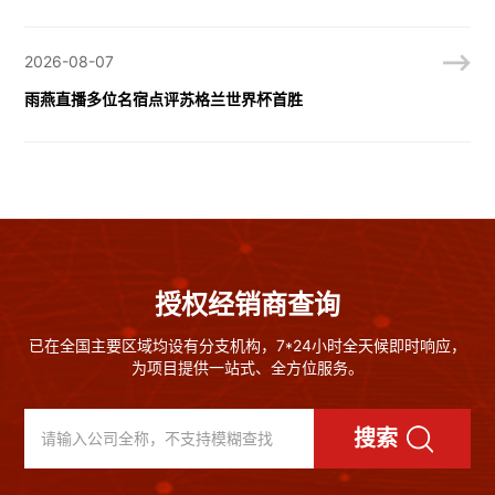
2026-08-07
雨燕直播多位名宿点评苏格兰世界杯首胜
授权经销商查询
已在全国主要区域均设有分支机构，7*24小时全天候即时响应，
为项目提供一站式、全方位服务。
搜索