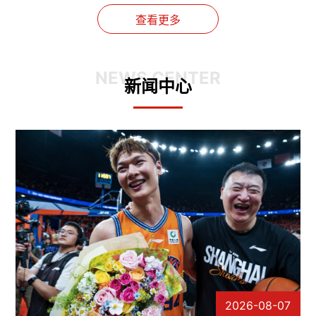
查看更多
NEWS CENTER
新闻中心
2026-08-07