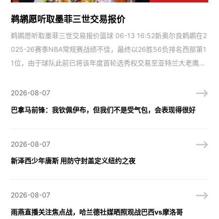
鹈鹕愿听取墨菲三世交易报价
鹈鹕愿听取墨菲三世交易报价篮球 06-13 16:52新奥尔良鹈鹕在2
025-26赛季NBA常规赛战绩不佳，最终以26胜56负排名西部第1
1位，由于球队此前已将该年度首轮选秀权交易至亚特兰大老鹰，
进入关键休赛期的鹈鹕愿意
2026-08-07
巴拿马前锋：我钦佩伊布，但我们不是受气包，会表现得很好
2026-08-07
新泽西少年唐斯 用防守封盖定义纽约之夜
2026-08-07
雨燕直播关注焦点战，哈兰德社媒晒照观战巴西vs摩洛哥