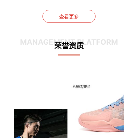
查看更多
MANAGEMENT PLATFORM
荣誉资质