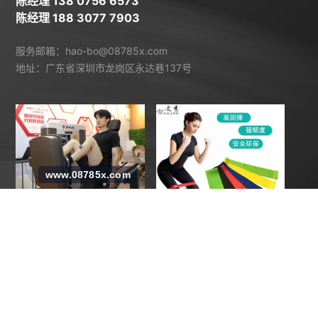
陈经理 138 0756 6573
陈经理 188 3077 7903
服务邮箱：hao-bo@08785x.com
地址：广东省深圳市龙岗区永达巷137号
www.08785x.com
订阅号
www.08785x.com
服务号