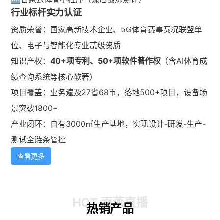
行业标杆实力认证
资质荣誉：国家高新技术企业、5G体育赛事赛况联盟单
位、电子与智能化专业贰级资质
知识产权：
40+项专利、50+项软件著作权
（含AI体育成
绩查询系统等核心软著）
项目覆盖：业务遍及27省68市，落地500+项目，设备场
景突破1800+
产业闭环：自有3000㎡生产基地，实现设计-研发-生产-
测试全链条管控
查看更多
HOT 雨燕直播
热销产品