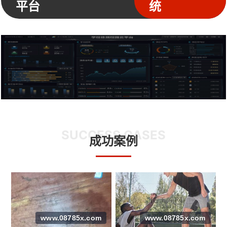
平台
统
智慧体育数据看板（教育局/校长）
智慧体育后台管理系统（学校）
智慧体育大屏展示系统（校长/老师/学生）
智慧体育小屏展示系统（学生）
智慧体育助教系统 （老师）
智慧云体育小程序（家长）
SUCCESS CASES
成功案例
www.08785x.com
www.08785x.com