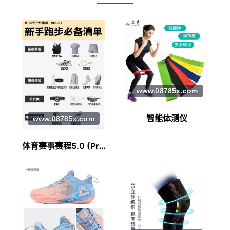
www.08785x.com
智能体测仪
www.08785x.com
体育赛事赛程5.0 (Pro
款)